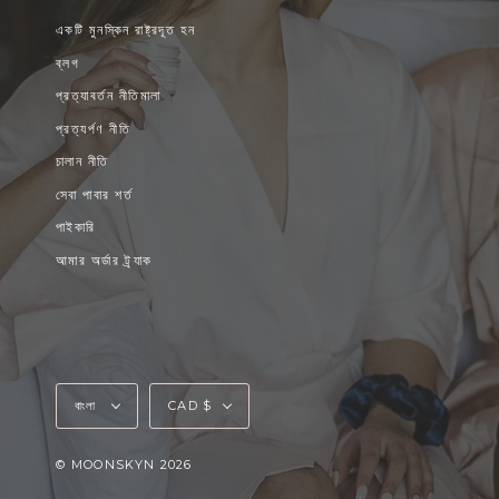
একটি মুনস্কিন রাষ্ট্রদূত হন
ব্লগ
প্রত্যাবর্তন নীতিমালা
প্রত্যর্পণ নীতি
চালান নীতি
সেবা পাবার শর্ত
পাইকারি
আমার অর্ডার ট্র্যাক
ভাষা
মুদ্রা
বাংলা
CAD $
© MOONSKYN 2026