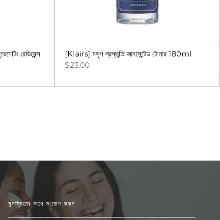
েনেটিং রেডিয়েন্স
[Klairs] মসৃণ প্রস্তুতি আনসেন্টেড টোনার 180ml
$23.00
মুনস্কিনের সাথে সংযোগ করুন