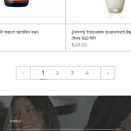
লি সারাংশে আলোকিত করুন
[ফেসশপ] ইয়েহওয়াদাম হাওয়ানসেনগো রিজুভ
টোনার 160 মিলি
$49.00
1
পরবর্তী
1
2
3
4
»
সামাজিক