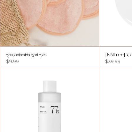
পুনঃব্যবহারযোগ্য তুলো প্যাড
[IsNtree] হায়া
$9.99
$39.99