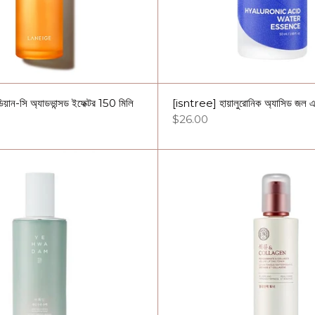
ান-সি অ্যাডভান্সড ইফেক্টর 150 মিলি
[isntree] হায়ালুরোনিক অ্যাসিড জল 
$26.00